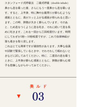
​スタンフォード式呼吸法 二吸式呼吸（double inhale）
鼻から息を吸った後、さらにもう一度鼻から息を吸いま
す。すると、上半身、特に胸やお腹周りが膨らむような
感覚とともに、肩がスッと上がる感覚が得られると思い
ます。この時、肺胞が大きく膨らんでいます。そのあ
と、ため息をつくように息を吐き、それに続いて息を長
めに吐きます。これを一回から三回程度行います。時間
にしてわずか5秒～10秒程度ですが、これで自律神経が
落ち着きを取り戻します。
これはとても簡単ですが速効性があります。大事な会議
や試験で緊張しているときや、そわそわして眠れないと
きなどに試してみてください。特に、二度目の息を吸う
ときに、上半身が膨らむ感覚とともに、肺胞が膨らむ様
子を想像しながらやってみてください。
美ル
ド
​03
▼