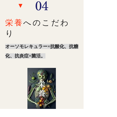
​04
▼
栄養
へのこだわ
り
オーソモレキュラー×抗酸化、抗糖
化、抗炎症×菌活。