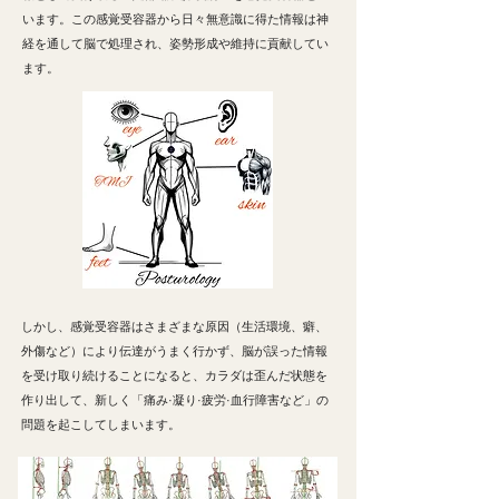
います。この感覚受容器から日々無意識に得た情報は神
経を通して脳で処理され、姿勢形成や維持に貢献してい
ます。​
しかし、感覚受容器はさまざまな原因（生活環境、癖、
外傷など）により伝達がうまく行かず、脳が誤った情報
を
受け取り続けることになると、カラダは歪んだ状態を
作り出して、新しく「痛み·凝り·疲労·血行障害など」の
問題を
起こしてしまいます。