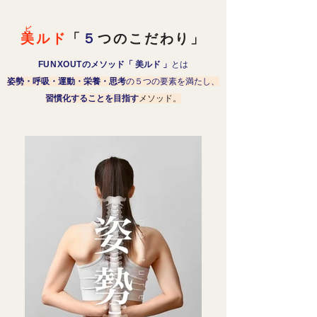
ビ
美ルド
「
５
つのこだわり」
FUNXOUT
のメソッド「 美ルド 」
とは
姿勢・呼吸・運動・栄養・思考
の５つの要素を満たし、
習慣化することを目指す
メソッド。