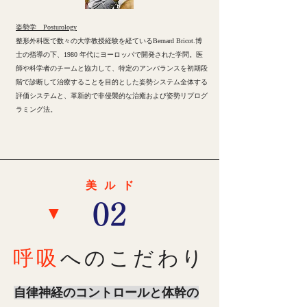
姿勢学 Posturology
整形外科医で数々の大学教授経験を経ているBernard Bricot.博
士の指導の下、1980 年代にヨーロッパで開発された学問。医
師や科学者のチームと協力して、特定のアンバランスを初期段
階で診断して治療することを目的とした姿勢システム全体する
評価システムと、革新的で非侵襲的な治癒および姿勢リプログ
ラミング法。
美ル
ド
​02
▼
呼吸
へのこだわり
自律神経のコントロールと体幹の