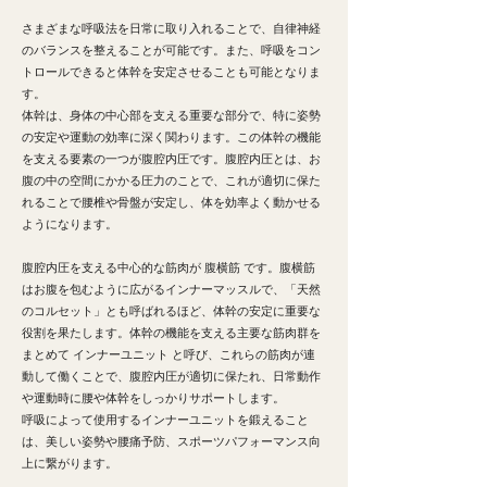
さまざまな呼吸法を日常に取り入れることで、自律神経
のバランスを整えることが可能です。
また、呼吸をコン
トロールできると体幹を安定させることも可能となりま
す。
体幹は、身体の中心部を支える重要な部分で、特に姿勢
の安定や運動の効率に深く関わります。この体幹の機能
を支える要素の一つが腹腔内圧です。腹腔内圧とは、お
腹の中の空間にかかる圧力のことで、これが適切に保た
れることで腰椎や骨盤が安定し、体を効率よく動かせる
ようになります。
腹腔内圧を支える中心的な筋肉が 腹横筋 です。腹横筋
はお腹を包むように広がるインナーマッスルで、「天然
のコルセット」とも呼ばれるほど、体幹の安定に重要な
役割を果たします。体幹の機能を支える主要な筋肉群を
まとめて インナーユニット と呼び、
これらの筋肉が連
動して働くことで、腹腔内圧が適切に保たれ、日常動作
や運動時に腰や体幹をしっかりサポートします。
呼吸によって使用するインナーユニットを鍛えること
は、美しい姿勢や腰痛予防、スポーツパフォーマンス向
上に繋がります。