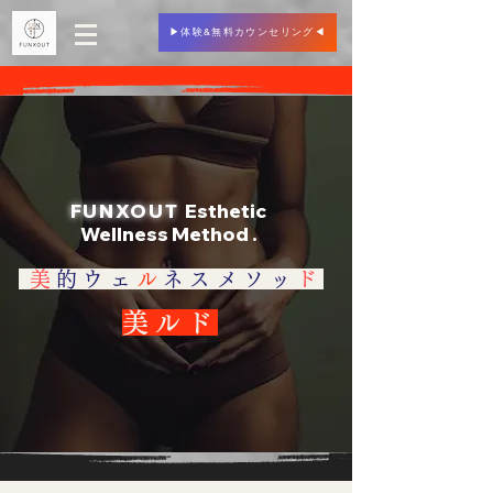
▶︎体験&無料カウンセリング◀︎
FUNXOUT
Esthetic
Wellness
Method .
美
的ウェ
ル
ネスメソッ
ド
美ルド