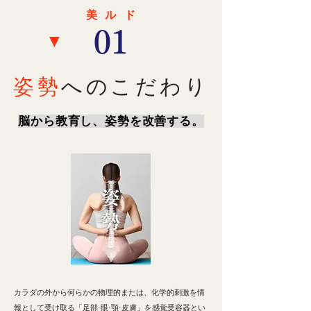
美ル
ド
​01
▼
姿勢
へのこだわり
脳から教育し、姿勢を改善する。​​
カラダの外から何らかの物理的または、化学的刺激を情
報として受け取る「足部·眼·顎·皮膚」を感覚受容器とい