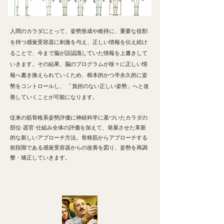
人間のカラダにとって、姿勢形成や維持に、重要な役割
を持つ感覚受容器に刺激を与え、正しい情報を伝え続け
るこ
とで、今まで脳が誤認識していた情報を上書きして
いきます。
その結果、脳のプログラムが徐々に正しい情
報へ書き換えられていくため、根本的かつ半永久的に姿
勢をコント
ロールし、 「負担のない正しい姿勢」へと改
善していくことが可能になります。
従来の筋骨格系姿勢評価に神経科学に基づいたカラダの
部位·器官·仕組み全体の評価を加えて、発展させた革新
的な新しいアプローチ方法。骨格筋からアプローチする
前段階である感覚受容器からの改善を図り、姿勢を再調
整・矯正していきます。