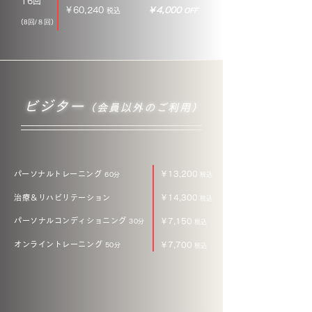
16回
￥60,240
​￥4,000
税込
OFF
（
8回/８回
）
ビジター
（会員以外のご利用）
​​パーソナルトレーニング
​​￥13,200
60分
税込
治療＆リハビリテーション
￥14,300
税込
パーソナルコンディショニング
￥7,150
30分
税込
オンライントレーニング
￥7,700
50分
税込