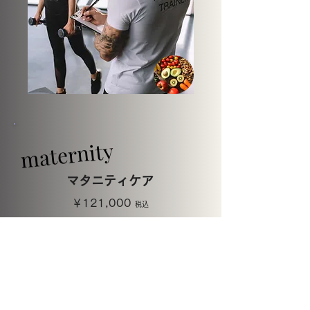
maternity
maternity
​マタニティケア
￥121,000
税込
60分/50分 12回
パーソナルトレーニング
（店舗・オンランどちらかお選び頂けます）
30分 3回
パーソナルコンディショニング
高品質抗酸化酵素サプリ
3ヶ月分（90包）