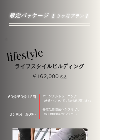
限定​パッケージ
【 ３ヶ月プラン 】
lifestyle
lifestyle
ライフスタイルビルディング
￥162,000
税込
パーソナルトレーニング
60分/50分 12回
（店舗・オンランどちらかお選び頂けます）
最高品質抗酸化ケアサプリ
3ヶ月分（90包）
（SOD酵素食品クロノスター）