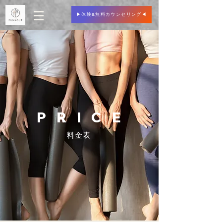
▶︎体験&無料カウンセリング◀︎
PRIC
E
料金表