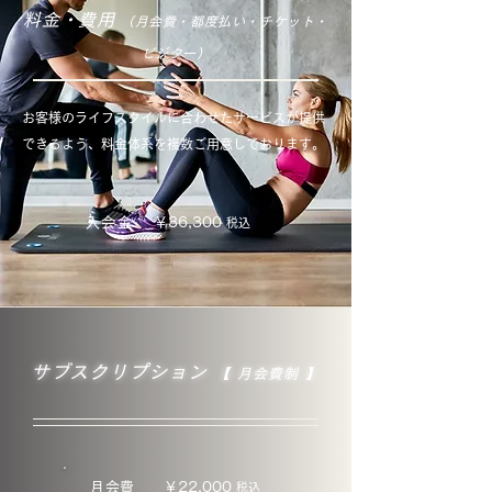
料金・費用
（月会費・都度払い・チケット・
ビジター）
お客様のライフスタイルに合わせたサービスが提供
できるよう、料金体系を複数ご用意しております。
入会金
​￥36,300
税込
サブスクリプション
【
月会費制
】
月会費
￥22,000
税込