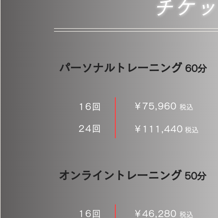
チケッ
パーソナルトレーニング
60分
￥75,960
16回
税込
24回
￥111,440
税込
オンライントレーニング
50分
16回
￥46,280
税込