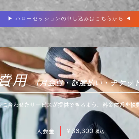
▶︎ ハローセッションの申し込みはこちらから ◀︎
費用
（月会費・都度払い・チケッ
ルに合わせたサービスが提供できるよう、料金体系を複
​￥36,300
入会金
税込