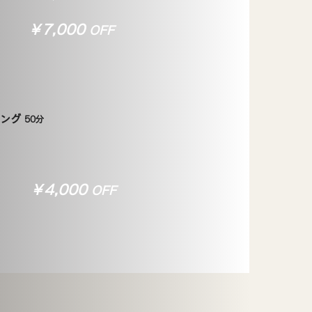
​￥7,000
OFF
ニング
50分
​￥4,000
OFF