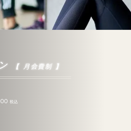
ン
【
月会費制
】
00
税込