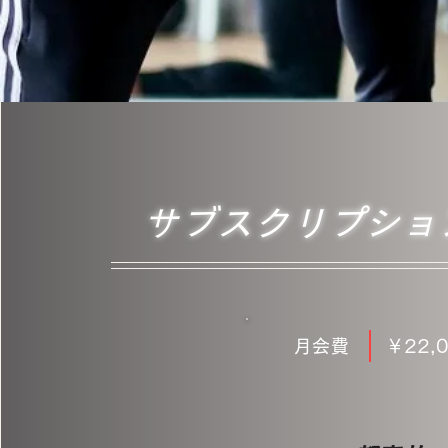
サブスクリプショ
月会費
￥22,0