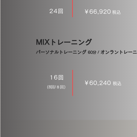
24回
￥66,920
税込
MIXトレーニング
パーソナルトレーニング
オンラントレー
60分 /
16回
￥60,240
税込
8回/８回
（
）