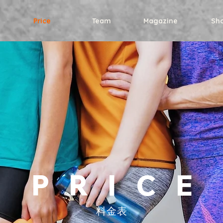
Price
Team
Magazine
Sh
PRIC
E
料金表