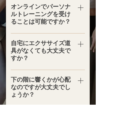
オンラインでパーソナ
ルトレーニングを受け
ることは可能ですか？
A. 可能です。 ｢外出自粛中だけど
トレーニングしたい｣｢近くに店舗
自宅にエクササイズ道
がない｣という方には、ご自宅で行
具がなくても大丈夫で
えるオンラインパーソナルトレー
すか？
ニングをご提供しています。ま
た、「通えるけど、頻繁には通え
A. 問題ございません。 専用の道具
ない」という方にも、MIXチケッ
が無くても行えるトレーニングプ
下の階に響くかが心配
ト（パーソナルトレーニングとオ
ログラムを作成いたします。
なのですが大丈夫でし
ンライントレーニングが選べる）
ょうか？
プランもご用意しております。
A. はい、基本的に振動や響くこと
がないように配慮したトレーニン
部屋が狭いのですが大
グ内容をご提供しております。 も
丈夫ですか？
し、それでもご不安がある場合