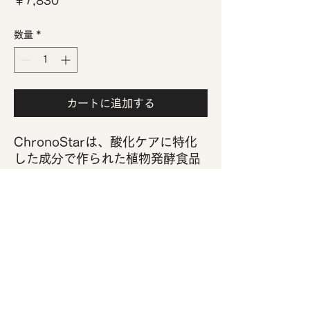
価
￥7,830
格
数量
*
カートに追加する
ChronoStarは、酸化ケアに特化
した成分で作られた植物発酵食品
です。大豆や玄米などの原材料を
独自にブレンドし、焙煎・発酵な
どの加工を施しています。
▶︎体験&無料カウンセリング◀︎
お問合わせ