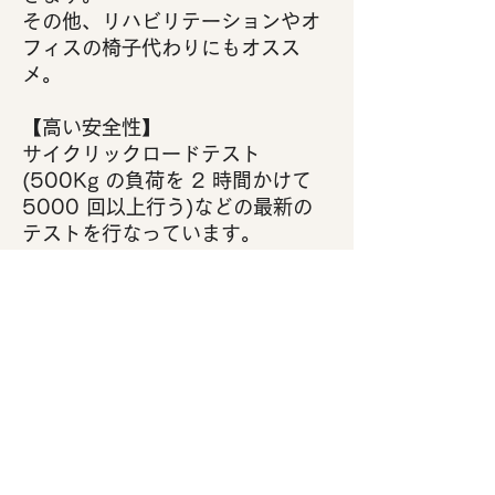
その他、リハビリテーションやオ
フィスの椅子代わりにもオスス
メ。
【高い安全性】
サイクリックロードテスト
(500Kg の負荷を 2 時間かけて
5000 回以上行う)などの最新の
テストを行なっています。
【徹底した品質管理】
素材検証の分野で世界トップレベ
ルの水準を誇るオーストラリアの
ニューキャッスル大学との連携を
行い素材の共同開発、検証テスト
を実施。
◼︎ 製品名 FUNXBALL ファンクス